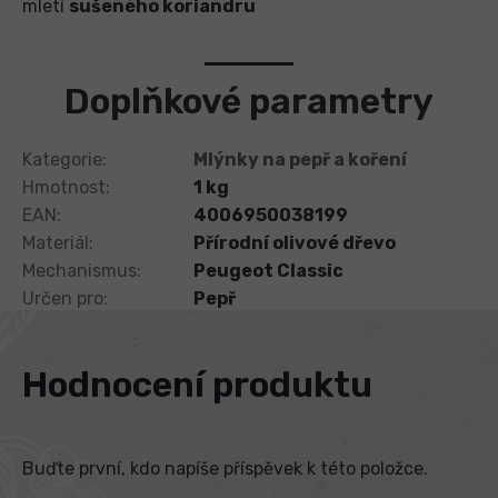
mletí
sušeného koriandru
Doplňkové parametry
Kategorie
:
Mlýnky na pepř a koření
Hmotnost
:
1 kg
EAN
:
4006950038199
Materiál
:
Přírodní olivové dřevo
Mechanismus
:
Peugeot Classic
Určen pro
:
Pepř
Hodnocení produktu
Buďte první, kdo napíše příspěvek k této položce.