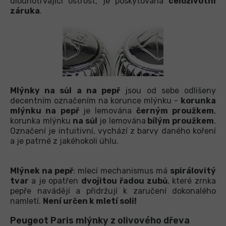
dlouhotrvající ostrost, je poskytována
celoživotní
záruka
.
Mlýnky na sůl a na pepř
jsou od sebe odlišeny
decentním označením na korunce mlýnku -
korunka
mlýnku na pepř
je lemována
černým proužkem
,
korunka mlýnku
na sůl
je lemována
bílým proužkem
.
Označení je intuitivní, vychází z barvy daného koření
a je patrné z jakéhokoli úhlu.
Mlýnek na pepř
: mlecí mechanismus má
spirálovitý
tvar
a je opatřen
dvojitou řadou zubů
, které zrnka
pepře navádějí a přidržují k zaručení dokonalého
namletí.
Není určen k mletí soli!
Peugeot Paris mlýnky z olivového dřeva