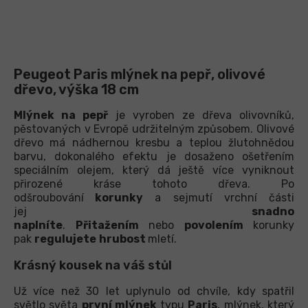
Peugeot Paris mlýnek na pepř, olivové
dřevo, výška 18 cm
Mlýnek na pepř
je
vyroben ze dřeva olivovníků,
pěstovaných v Evropě udržitelným způsobem. Olivové
dřevo má nádhernou kresbu a teplou žlutohnědou
barvu, dokonalého efektu je dosaženo ošetřením
speciálním olejem, který dá ještě více vyniknout
přirozené kráse tohoto dřeva. Po
odšroubování
korunky
a sejmutí vrchní části
jej
snadno
naplníte
.
Přitažením
nebo
povolením
korunky
pak
regulujete
hrubost
mletí.
Krásný kousek na váš stůl
Už více než 30 let uplynulo od chvíle, kdy spatřil
světlo světa
první mlýnek
typu
Paris
, mlýnek, který