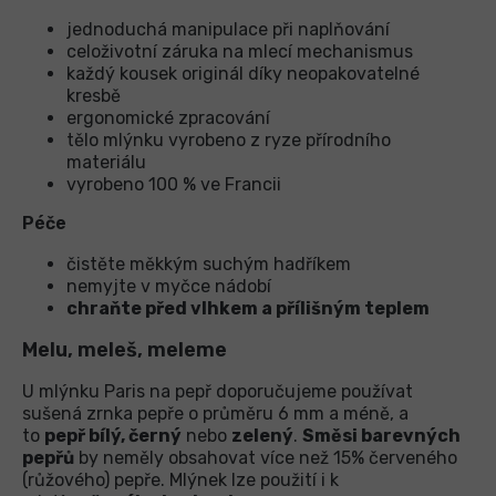
jednoduchá manipulace při naplňování
celoživotní záruka na mlecí mechanismus
každý kousek originál díky neopakovatelné
kresbě
ergonomické zpracování
tělo mlýnku vyrobeno z ryze přírodního
materiálu
vyrobeno 100 % ve Francii
Péče
čistěte měkkým suchým hadříkem
nemyjte v myčce nádobí
chraňte před vlhkem a přílišným teplem
Melu, meleš, meleme
U mlýnku Paris na pepř doporučujeme používat
sušená zrnka pepře o průměru 6 mm a méně, a
to
pepř bílý, černý
nebo
zelený
.
Směsi barevných
pepřů
by neměly obsahovat více než 15% červeného
(růžového) pepře. Mlýnek lze použití i k