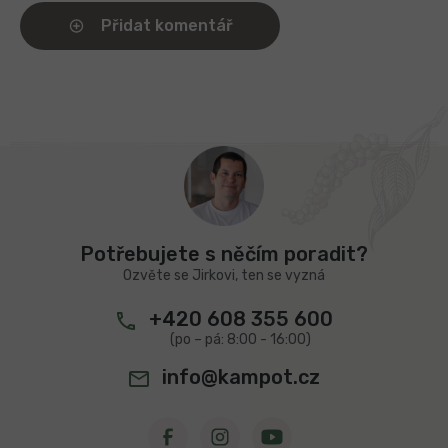
Přidat komentář
Z
á
p
a
t
Potřebujete s něčím poradit?
í
Ozvěte se Jirkovi, ten se vyzná
+420 608 355 600
info@kampot.cz