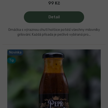
99 Kč
Detail
Omáčka s výraznou chutí hořčice potěší všechny milovníky
grilování. Každá přísada je pečlivě vybíraná pro...
Novinka
Tip