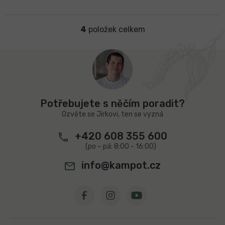
4
položek celkem
O
v
l
Z
á
á
d
p
a
a
c
t
í
Potřebujete s něčím poradit?
í
p
Ozvěte se Jirkovi, ten se vyzná
r
v
+420 608 355 600
k
y
v
info@kampot.cz
ý
p
i
s
u