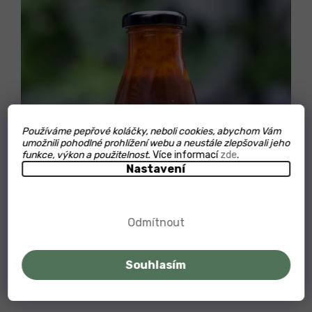
Používáme pepřové koláčky, neboli cookies, abychom Vám
umožnili pohodlné prohlížení webu a neustále zlepšovali jeho
funkce, výkon a použitelnost.
Více informací
zde
.
Nastavení
Odmítnout
199
Kč
–50 %
Souhlasím
Whisky Chipotle grilovací omáčka Mlsný Filip 250ml
Průměrné