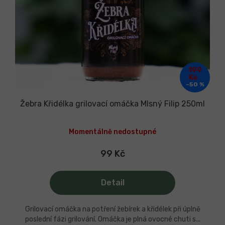
199
Kč
–50 %
Žebra Křidélka grilovací omáčka Mlsný Filip 250ml
Průměrné
hodnocení
Momentálně nedostupné
produktu
je
5,0
99 Kč
z
5
hvězdiček.
Detail
Grilovací omáčka na potření žebírek a křidélek při úplně
poslední fázi grilování. Omáčka je plná ovocné chuti s...