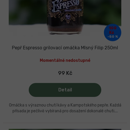
199
Kč
–50 %
Pepř Espresso grilovací omáčka Mlsný Filip 250ml
Momentálně nedostupné
99 Kč
Detail
Omáčka s výraznou chutí kávy a Kampotského pepře. Každá
přísada je pečlivě vybíraná pro dosažení dokonalé chuti....