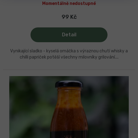
hodnocení
Momentálně nedostupné
produktu
je
5,0
99 Kč
z
5
hvězdiček.
Detail
Vynikající sladko - kyselá omáčka s výraznou chutí whisky a
chilli papriček potěší všechny milovníky grilování....