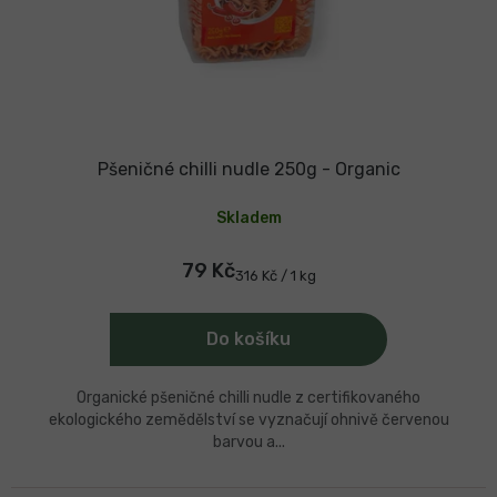
Pšeničné chilli nudle 250g - Organic
Skladem
79 Kč
Měrná
316 Kč / 1 kg
cena:
Do košíku
Organické pšeničné chilli nudle z certifikovaného
ekologického zemědělství se vyznačují ohnivě červenou
barvou a...