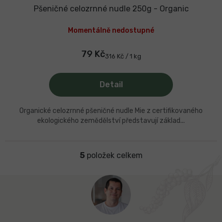
Pšeničné celozrnné nudle 250g - Organic
Momentálně nedostupné
79 Kč
Měrná
316 Kč / 1 kg
cena:
Detail
Organické celozrnné pšeničné nudle Mie z certifikovaného
ekologického zemědělství představují základ...
5
položek celkem
O
v
l
Z
á
á
d
p
a
a
c