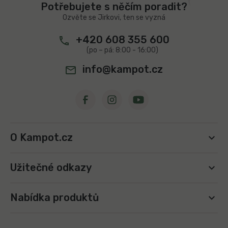
t
í
Potřebujete s něčím poradit?
í
p
Ozvěte se Jirkovi, ten se vyzná
r
v
+420 608 355 600
k
y
v
info@kampot.cz
ý
p
i
s
u
O Kampot.cz
Užitečné odkazy
Nabídka produktů