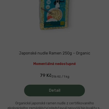
Japonské nudle Ramen 250g - Organic
Momentálně nedostupné
79 Kč
Měrná
316 Kč / 1 kg
cena:
Detail
Organické japonské ramen nudle z certifikovaného
ekologického zemědělství představují nejvyšší bio kvalitu s...