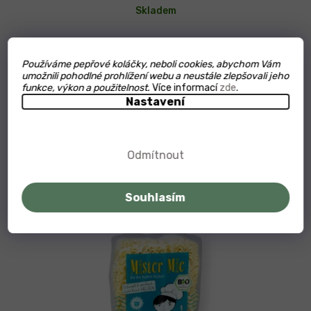
Skladem
79 Kč
Měrná
316 Kč / 1 kg
cena:
Používáme pepřové koláčky, neboli cookies, abychom Vám
umožnili pohodlné prohlížení webu a neustále zlepšovali jeho
Do košíku
funkce, výkon a použitelnost.
Více informací
zde
.
Nastavení
BIO zeleninové instantní nudle z kontrolovaného
ekologického zemědělství představují rychlou a zdravou...
Odmítnout
Organic
Souhlasím
Vegan