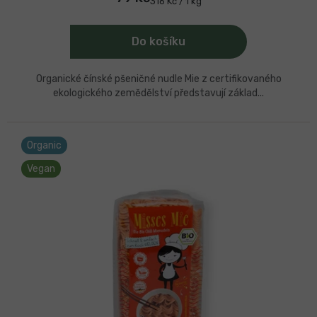
Měrná
316 Kč / 1 kg
cena:
Do košíku
Organické čínské pšeničné nudle Mie z certifikovaného
ekologického zemědělství představují základ...
Organic
Vegan