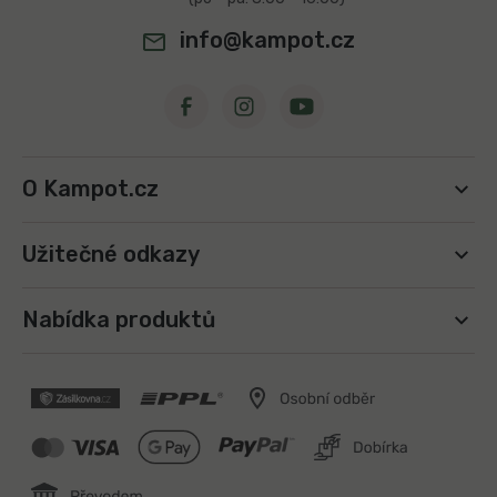
y
v
info@kampot.cz
ý
p
i
s
u
O Kampot.cz
Užitečné odkazy
Nabídka produktů