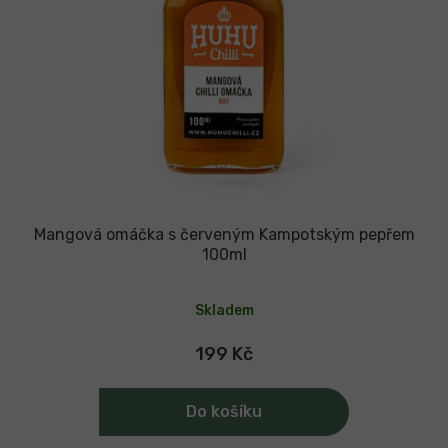
Mangová omáčka s červeným Kampotským pepřem
100ml
Průměrné
hodnocení
Skladem
produktu
je
5,0
199 Kč
z
5
hvězdiček.
Do košíku