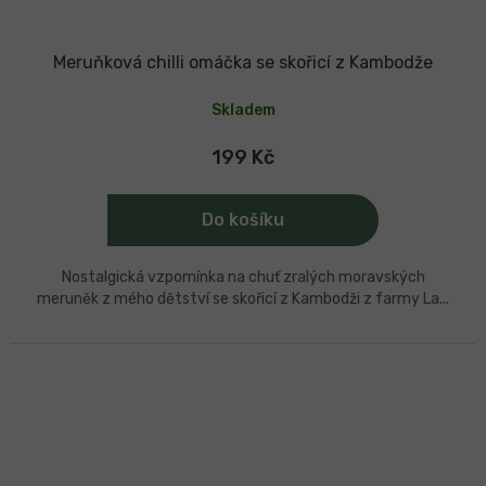
Meruňková chilli omáčka se skořicí z Kambodže
Skladem
199 Kč
Do košíku
Nostalgická vzpomínka na chuť zralých moravských
meruněk z mého dětství se skořicí z Kambodži z farmy La...