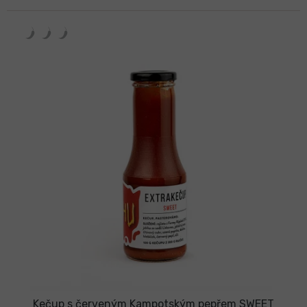
Kečup s červeným Kampotským pepřem SWEET