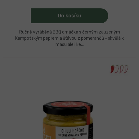
Do košíku
Ručně vyráběná BBQ omáčka s černým zauzeným
Kampotským pepřem a šťávou z pomerančů - skvělá k
masu ale i ke...