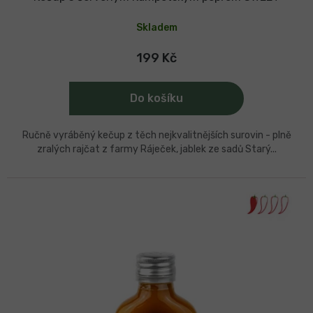
Skladem
199 Kč
Do košíku
Ručně vyráběný kečup z těch nejkvalitnějších surovin - plně
zralých rajčat z farmy Ráječek, jablek ze sadů Starý...