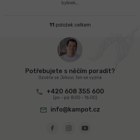
bylinek...
11
položek celkem
O
v
l
Z
á
á
d
p
a
a
c
t
í
Potřebujete s něčím poradit?
í
p
Ozvěte se Jirkovi, ten se vyzná
r
v
+420 608 355 600
k
y
v
info@kampot.cz
ý
p
i
s
u