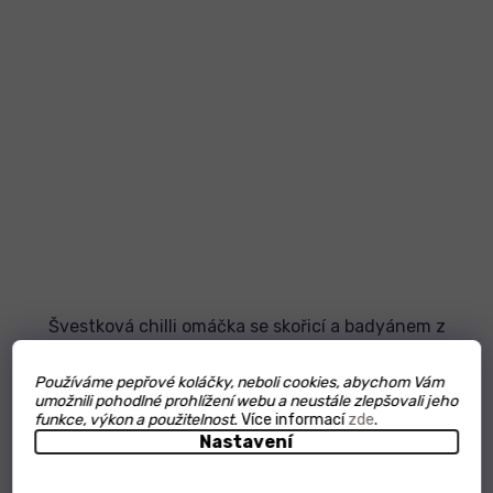
Švestková chilli omáčka se skořicí a badyánem z
Kambodže
Používáme pepřové koláčky, neboli cookies, abychom Vám
Průměrné
hodnocení
umožnili pohodlné prohlížení webu a neustále zlepšovali jeho
Skladem
produktu
funkce, výkon a použitelnost.
Více informací
zde
.
je
Nastavení
5,0
199 Kč
z
5