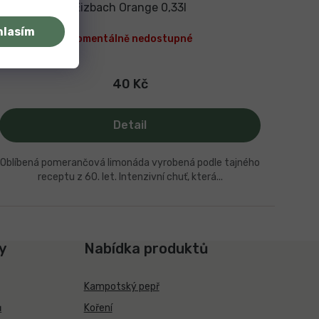
Eizbach Orange 0,33l
hlasím
Momentálně nedostupné
40 Kč
Detail
Oblíbená pomerančová limonáda vyrobená podle tajného
receptu z 60. let. Intenzivní chuť, která...
y
Nabídka produktů
Kampotský pepř
ů
Koření