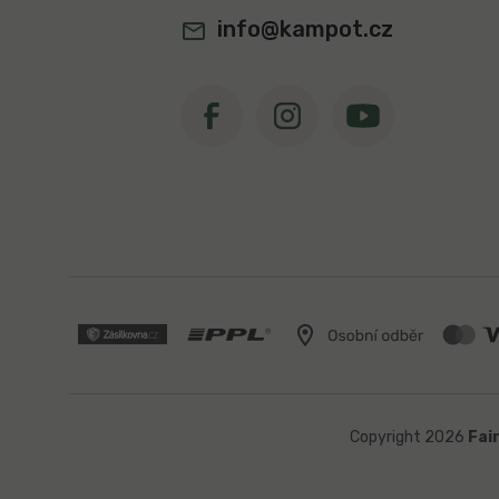
í
info@kampot.cz
Copyright 2026
Fai