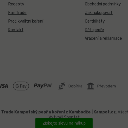
í
Recepty
Obchodní podmínky
p
r
Fair Trade
Jak nakupovat
v
Proč kvalitní koření
Certifikáty
k
y
Kontakt
Děti pepře
v
ý
Vrácení a reklamace
p
i
s
u
r Trade Kampotský pepř a koření z Kambodže | Kampot.cz
. Všec
Vytvořil Shoptet
Získejte slevu na nákup