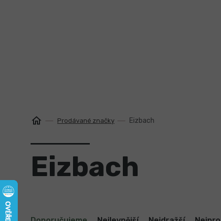
Přejít
na
obsah
Eizbach
Prodávané značky
Eizbach
Ř
Doporučujeme
Nejlevnější
Nejdražší
Nejpro