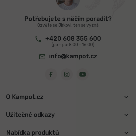
p
a
t
Potřebujete s něčím poradit?
í
Ozvěte se Jirkovi, ten se vyzná
+420 608 355 600
info@kampot.cz
O Kampot.cz
Užitečné odkazy
Nabídka produktů