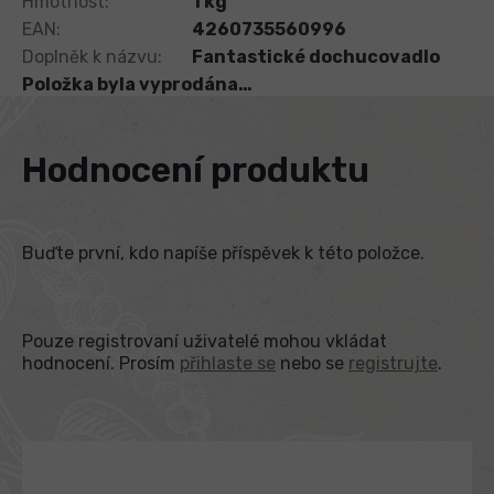
Hmotnost
:
1 kg
EAN
:
4260735560996
Doplněk k názvu
:
Fantastické dochucovadlo
Položka byla vyprodána…
Hodnocení produktu
Buďte první, kdo napíše příspěvek k této položce.
Pouze registrovaní uživatelé mohou vkládat
hodnocení. Prosím
přihlaste se
nebo se
registrujte
.