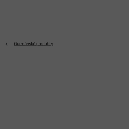
Přejít
na
obsah
Gurmánské produkty