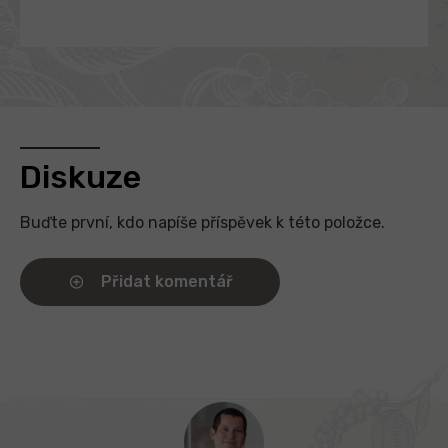
Diskuze
Buďte první, kdo napíše příspěvek k této položce.
Přidat komentář
Z
á