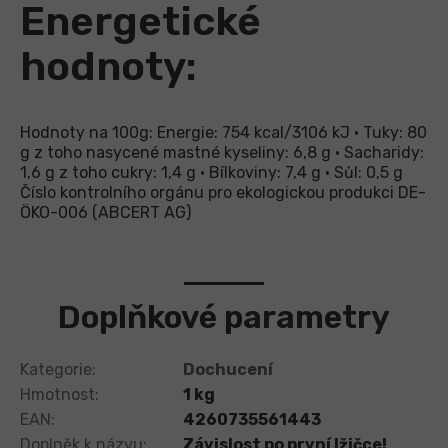
Energetické
hodnoty:
Hodnoty na 100g: Energie: 754 kcal/3106 kJ • Tuky: 80
g z toho nasycené mastné kyseliny: 6,8 g • Sacharidy:
1,6 g z toho cukry: 1,4 g • Bílkoviny: 7,4 g • Sůl: 0,5 g
Číslo kontrolního orgánu pro ekologickou produkci DE-
ÖKO-006 (ABCERT AG)
Doplňkové parametry
Kategorie
:
Dochucení
Hmotnost
:
1 kg
EAN
:
4260735561443
Doplněk k názvu
:
Závislost po první lžičce!