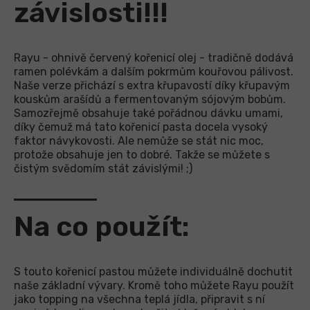
závislosti!!!
Rayu - ohnivě červený kořenicí olej - tradičně dodává
ramen polévkám a dalším pokrmům kouřovou pálivost.
Naše verze přichází s extra křupavostí díky křupavým
kouskům arašídů a fermentovaným sójovým bobům.
Samozřejmě obsahuje také pořádnou dávku umami,
díky čemuž má tato kořenicí pasta docela vysoký
faktor návykovosti. Ale nemůže se stát nic moc,
protože obsahuje jen to dobré. Takže se můžete s
čistým svědomím stát závislými! ;)
Na co použít:
S touto kořenicí pastou můžete individuálně dochutit
naše základní vývary. Kromě toho můžete Rayu použít
jako topping na všechna teplá jídla, připravit s ní