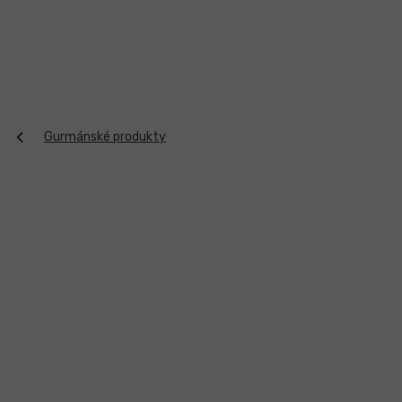
Přejít
na
obsah
Gurmánské produkty