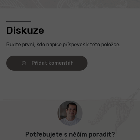
Diskuze
Buďte první, kdo napíše příspěvek k této položce.
Přidat komentář
Z
á
p
a
t
Potřebujete s něčím poradit?
í