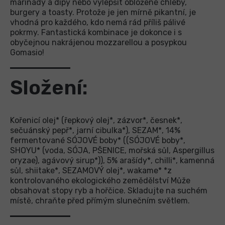
marinády a dipy nebo vylepšit obložené chleby,
burgery a toasty. Protože je jen mírně pikantní, je
vhodná pro každého, kdo nemá rád příliš pálivé
pokrmy. Fantastická kombinace je dokonce i s
obyčejnou nakrájenou mozzarellou a posypkou
Gomasio!
Složení:
Kořenicí olej* (řepkový olej*, zázvor*, česnek*,
sečuánský pepř*, jarní cibulka*), SEZAM*, 14%
fermentované SÓJOVÉ boby* ((SÓJOVÉ boby*,
SHOYU* (voda, SÓJA, PŠENICE, mořská sůl, Aspergillus
oryzae), agávový sirup*)), 5% arašídy*, chilli*, kamenná
sůl, shiitake*, SEZAMOVÝ olej*, wakame* *z
kontrolovaného ekologického zemědělství Může
obsahovat stopy ryb a hořčice. Skladujte na suchém
místě, chraňte před přímým slunečním světlem.