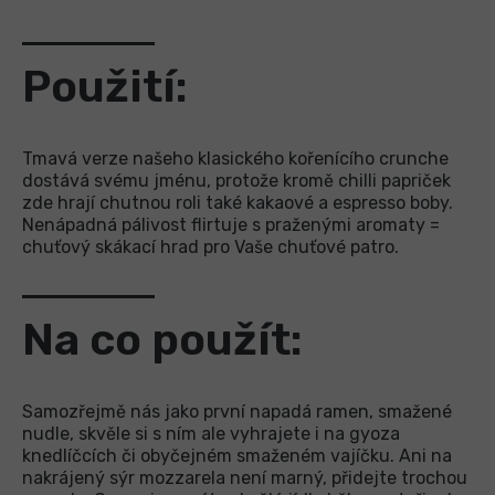
Použití:
Tmavá verze našeho klasického kořenícího crunche
dostává svému jménu, protože kromě chilli papriček
zde hrají chutnou roli také kakaové a espresso boby.
Nenápadná pálivost flirtuje s praženými aromaty =
chuťový skákací hrad pro Vaše chuťové patro.
Na co použít:
Samozřejmě nás jako první napadá ramen, smažené
nudle, skvěle si s ním ale vyhrajete i na gyoza
knedlíčcích či obyčejném smaženém vajíčku. Ani na
nakrájený sýr mozzarela není marný, přidejte trochou