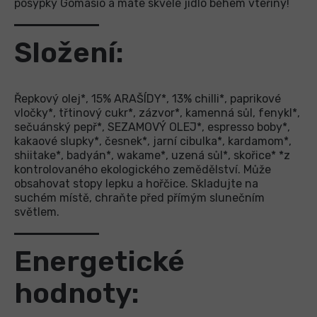
posypky Gomasio a máte skvělé jídlo během vteřiny!
Složení:
Řepkový olej*, 15% ARAŠÍDY*, 13% chilli*, paprikové
vločky*, třtinový cukr*, zázvor*, kamenná sůl, fenykl*,
sečuánský pepř*, SEZAMOVÝ OLEJ*, espresso boby*,
kakaové slupky*, česnek*, jarní cibulka*, kardamom*,
shiitake*, badyán*, wakame*, uzená sůl*, skořice* *z
kontrolovaného ekologického zemědělství. Může
obsahovat stopy lepku a hořčice. Skladujte na
suchém místě, chraňte před přímým slunečním
světlem.
Energetické
hodnoty: