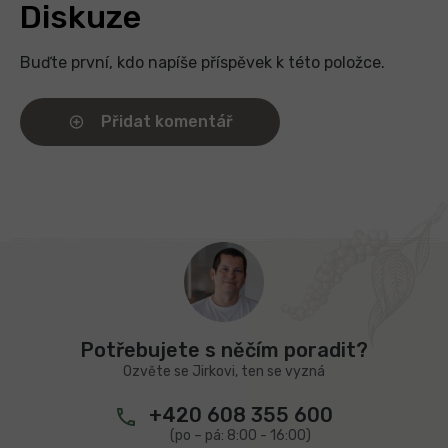
Diskuze
Buďte první, kdo napíše příspěvek k této položce.
Přidat komentář
Z
á
p
a
t
Potřebujete s něčím poradit?
í
Ozvěte se Jirkovi, ten se vyzná
+420 608 355 600