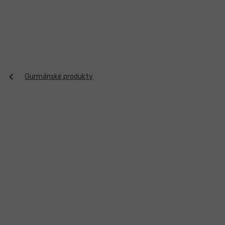
Přejít
na
obsah
Gurmánské produkty