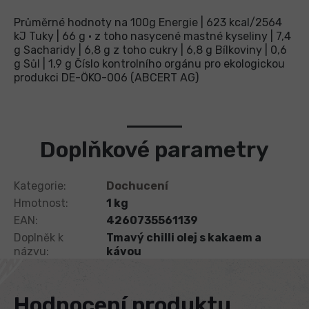
Průměrné hodnoty na 100g Energie | 623 kcal/2564
kJ Tuky | 66 g • z toho nasycené mastné kyseliny | 7,4
g Sacharidy | 6,8 g z toho cukry | 6,8 g Bílkoviny | 0,6
g Sůl | 1,9 g Číslo kontrolního orgánu pro ekologickou
produkci DE-ÖKO-006 (ABCERT AG)
Doplňkové parametry
Kategorie
:
Dochucení
Hmotnost
:
1 kg
EAN
:
4260735561139
Doplněk k
Tmavý chilli olej s kakaem a
názvu
:
kávou
Hodnocení produktu