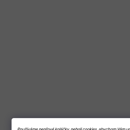
Používáme pepřové koláčky, neboli cookies, abychom Vám umož