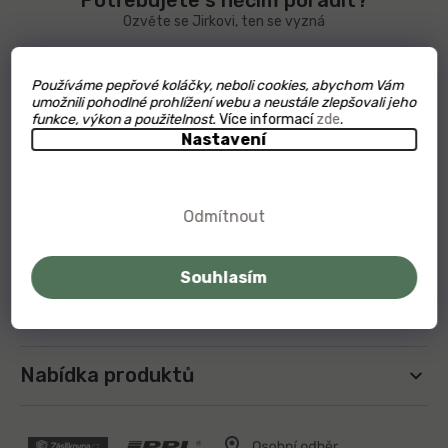
Potřebujete s něčím poradit?
í
Ozvěte se Jirkovi, ten se vyzná
+420 608 355 600
Používáme pepřové koláčky, neboli cookies, abychom Vám
umožnili pohodlné prohlížení webu a neustále zlepšovali jeho
funkce, výkon a použitelnost.
info@kampot.cz
Více informací
zde
.
Nastavení
Odmítnout
O Kampot.cz
Souhlasím
Užitečné odkazy
Nabídka produktů