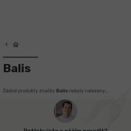
Přejít
na
obsah
Balis
Žádné produkty značky
Balis
nebyly nalezeny...
Z
á
p
a
t